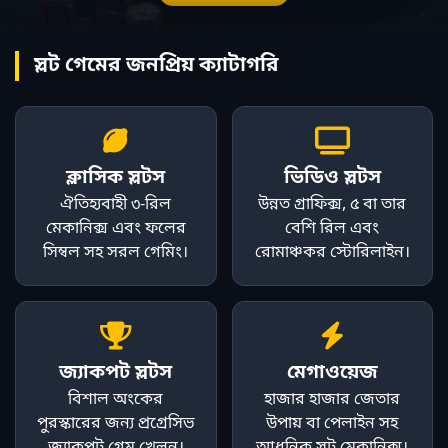
স্লট গেমের জনপ্রিয় ক্যাটাগরি
ক্লাসিক স্লটস
ভিডিও স্লটস
ঐতিহ্যবাহী ৩-রিল
উন্নত গ্রাফিক্স, ৫ বা তার
মেকানিক্স এবং ফলের
বেশি রিল এবং
সিম্বল সহ সরল গেমিং।
রোমাঞ্চকর স্টোরিলাইন।
জ্যাকপট স্লটস
মেগাওয়েজ
বিশাল অংকের
হাজার হাজার জেতার
পুরস্কারের জন্য প্রগ্রেসিভ
উপায় বা পেলাইন সহ