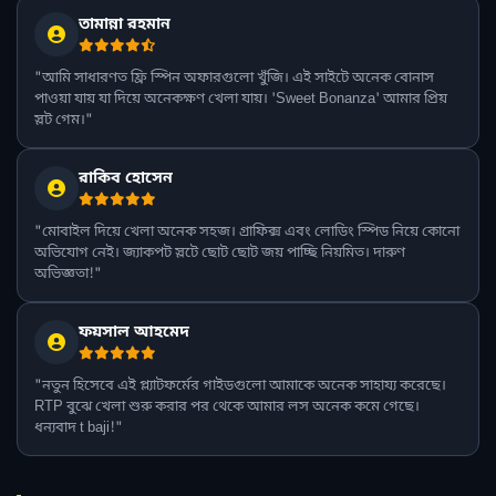
তামান্না রহমান
"আমি সাধারণত ফ্রি স্পিন অফারগুলো খুঁজি। এই সাইটে অনেক বোনাস
পাওয়া যায় যা দিয়ে অনেকক্ষণ খেলা যায়। 'Sweet Bonanza' আমার প্রিয়
স্লট গেম।"
রাকিব হোসেন
"মোবাইল দিয়ে খেলা অনেক সহজ। গ্রাফিক্স এবং লোডিং স্পিড নিয়ে কোনো
অভিযোগ নেই। জ্যাকপট স্লটে ছোট ছোট জয় পাচ্ছি নিয়মিত। দারুণ
অভিজ্ঞতা!"
ফয়সাল আহমেদ
"নতুন হিসেবে এই প্ল্যাটফর্মের গাইডগুলো আমাকে অনেক সাহায্য করেছে।
RTP বুঝে খেলা শুরু করার পর থেকে আমার লস অনেক কমে গেছে।
ধন্যবাদ t baji!"