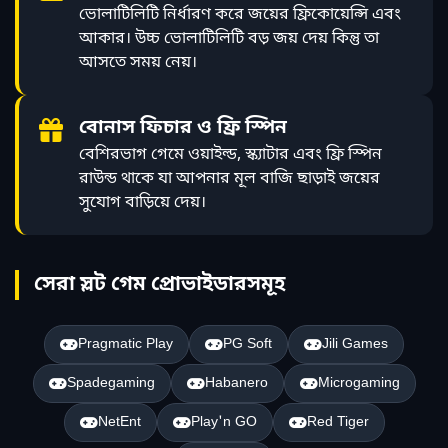
ভোলাটিলিটি নির্ধারণ করে জয়ের ফ্রিকোয়েন্সি এবং
আকার। উচ্চ ভোলাটিলিটি বড় জয় দেয় কিন্তু তা
আসতে সময় নেয়।
বোনাস ফিচার ও ফ্রি স্পিন
বেশিরভাগ গেমে ওয়াইল্ড, স্ক্যাটার এবং ফ্রি স্পিন
রাউন্ড থাকে যা আপনার মূল বাজি ছাড়াই জয়ের
সুযোগ বাড়িয়ে দেয়।
সেরা স্লট গেম প্রোভাইডারসমূহ
Pragmatic Play
PG Soft
Jili Games
Spadegaming
Habanero
Microgaming
NetEnt
Play'n GO
Red Tiger