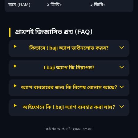
র‍্যাম (RAM)
২ জিবি+
২ জিবি+
প্রায়শই জিজ্ঞাসিত প্রশ্ন (FAQ)
কিভাবে t baji অ্যাপ ডাউনলোড করব?
t baji অ্যাপ কি নিরাপদ?
অ্যাপ ব্যবহারের জন্য কি বিশেষ বোনাস আছে?
আইফোনে কি t baji অ্যাপ ব্যবহার করা যায়?
সর্বশেষ আপডেট: ২০২৬-০৫-০৪