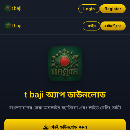
t baji
Login
Register
t baji
লগইন
রেজিস্ট্রেশন
t baji অ্যাপ ডাউনলোড
বাংলাদেশের সেরা অনলাইন ক্যাসিনো এবং লাইভ বেটিং সাইট
এখনই ডাউনলোড করুন