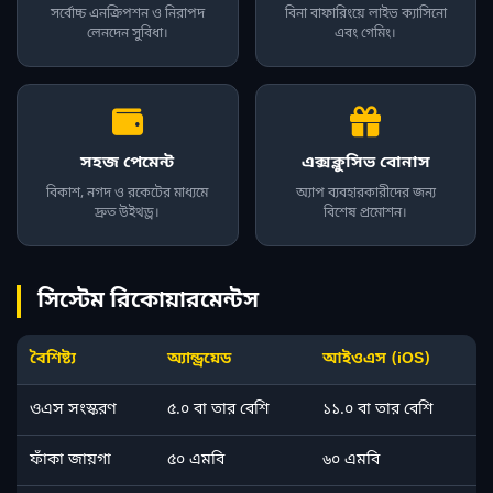
সর্বোচ্চ এনক্রিপশন ও নিরাপদ
বিনা বাফারিংয়ে লাইভ ক্যাসিনো
লেনদেন সুবিধা।
এবং গেমিং।
সহজ পেমেন্ট
এক্সক্লুসিভ বোনাস
বিকাশ, নগদ ও রকেটের মাধ্যমে
অ্যাপ ব্যবহারকারীদের জন্য
দ্রুত উইথড্র।
বিশেষ প্রমোশন।
সিস্টেম রিকোয়ারমেন্টস
বৈশিষ্ট্য
অ্যান্ড্রয়েড
আইওএস (iOS)
ওএস সংস্করণ
৫.০ বা তার বেশি
১১.০ বা তার বেশি
ফাঁকা জায়গা
৫০ এমবি
৬০ এমবি