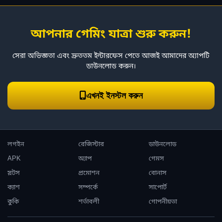
আপনার গেমিং যাত্রা শুরু করুন!
সেরা অভিজ্ঞতা এবং দ্রুততম ইন্টারফেস পেতে আজই আমাদের অ্যাপটি
ডাউনলোড করুন।
এখনই ইনস্টল করুন
লগইন
রেজিস্টার
ডাউনলোড
APK
অ্যাপ
গেমস
স্লটস
প্রমোশন
বোনাস
ক্যাশ
সম্পর্কে
সাপোর্ট
কুকি
শর্তাবলী
গোপনীয়তা