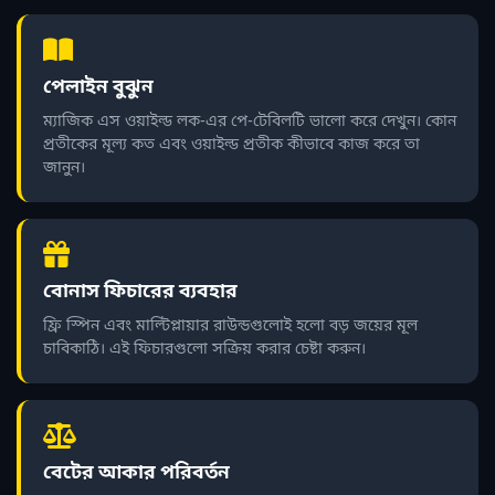
পেলাইন বুঝুন
ম্যাজিক এস ওয়াইল্ড লক-এর পে-টেবিলটি ভালো করে দেখুন। কোন
প্রতীকের মূল্য কত এবং ওয়াইল্ড প্রতীক কীভাবে কাজ করে তা
জানুন।
বোনাস ফিচারের ব্যবহার
ফ্রি স্পিন এবং মাল্টিপ্লায়ার রাউন্ডগুলোই হলো বড় জয়ের মূল
চাবিকাঠি। এই ফিচারগুলো সক্রিয় করার চেষ্টা করুন।
বেটের আকার পরিবর্তন