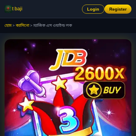
t baji
Login
Register
হোম
>
ক্যাসিনো
> ম্যাজিক এস ওয়াইল্ড লক