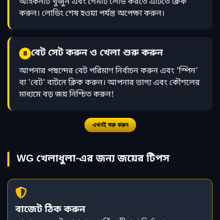
আইকনটি খুঁজুন এবং গেমটি লোড করতে এটিতে ক্লিক
করুন। লোডিং শেষ হওয়া পর্যন্ত অপেক্ষা করুন।
বেট সেট করুন ও খেলা শুরু করুন
৪
আপনার পছন্দের বেট পরিমাণ নির্বাচন করুন এবং 'স্পিন'
বা 'বেট' বাটনে ক্লিক করুন। আপনার ভাগ্য এবং কৌশলের
মাধ্যমে বড় জয় নিশ্চিত করুন!
এখনই শুরু করুন
WG খেলাধুলা-এর জন্য জয়ের টিপস
বাজেট ঠিক করুন