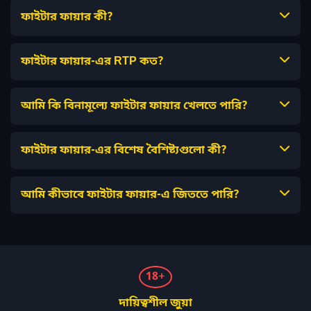
ফাইটার ফায়ার কী?
ফাইটার ফায়ার-এর RTP কত?
আমি কি বিনামূল্যে ফাইটার ফায়ার খেলতে পারি?
ফাইটার ফায়ার-এর বিশেষ বৈশিষ্ট্যগুলো কী?
আমি কীভাবে ফাইটার ফায়ার-এ জিততে পারি?
18+
দায়িত্বশীল জুয়া