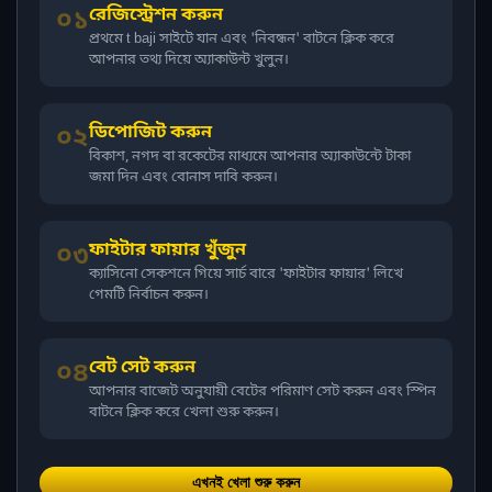
রেজিস্ট্রেশন করুন
০১
প্রথমে t baji সাইটে যান এবং 'নিবন্ধন' বাটনে ক্লিক করে
আপনার তথ্য দিয়ে অ্যাকাউন্ট খুলুন।
ডিপোজিট করুন
০২
বিকাশ, নগদ বা রকেটের মাধ্যমে আপনার অ্যাকাউন্টে টাকা
জমা দিন এবং বোনাস দাবি করুন।
ফাইটার ফায়ার খুঁজুন
০৩
ক্যাসিনো সেকশনে গিয়ে সার্চ বারে 'ফাইটার ফায়ার' লিখে
গেমটি নির্বাচন করুন।
বেট সেট করুন
০৪
আপনার বাজেট অনুযায়ী বেটের পরিমাণ সেট করুন এবং স্পিন
বাটনে ক্লিক করে খেলা শুরু করুন।
এখনই খেলা শুরু করুন