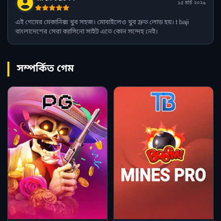
১৫ মার্চ ২০২৬
এই গেমের মেকানিক্স খুব সহজ। মোবাইলেও খুব দ্রুত লোড হয়। t baji
বাংলাদেশের সেরা ক্যাসিনো সাইট এতে কোন সন্দেহ নেই।
সম্পর্কিত গেম