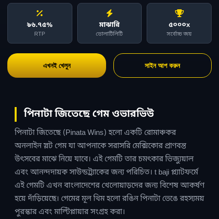
৯৬.৭৫%
মাঝারি
৫০০০x
RTP
ভোলাটিলিটি
সর্বোচ্চ জয়
এখনই খেলুন
সাইন আপ করুন
পিনাটা জিতেছে গেম ওভারভিউ
পিনাটা জিতেছে (Pinata Wins) হলো একটি রোমাঞ্চকর
অনলাইন স্লট গেম যা আপনাকে সরাসরি মেক্সিকোর প্রাণবন্ত
উৎসবের মাঝে নিয়ে যাবে। এই গেমটি তার চমৎকার ভিজ্যুয়াল
এবং আনন্দদায়ক সাউন্ডট্র্যাকের জন্য পরিচিত। t baji প্ল্যাটফর্মে
এই গেমটি এখন বাংলাদেশের খেলোয়াড়দের জন্য বিশেষ আকর্ষণ
হয়ে দাঁড়িয়েছে। গেমের মূল থিম হলো রঙিন পিনাটা ভেঙে রহস্যময়
পুরস্কার এবং মাল্টিপ্লায়ার সংগ্রহ করা।