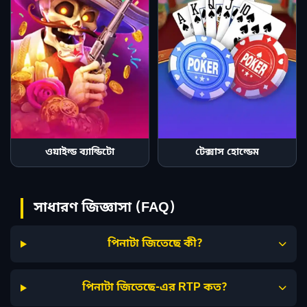
ওয়াইল্ড ব্যান্ডিটো
টেক্সাস হোল্ডেম
সাধারণ জিজ্ঞাসা (FAQ)
পিনাটা জিতেছে কী?
পিনাটা জিতেছে-এর RTP কত?