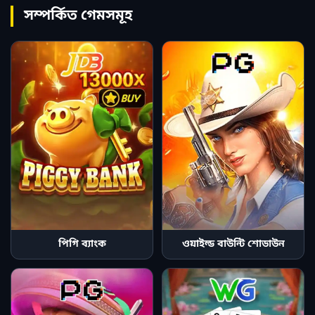
সম্পর্কিত গেমসমূহ
পিগি ব্যাংক
ওয়াইল্ড বাউন্টি শোডাউন