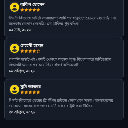
রাকিব হোসেন
পিনাটা জিতেছে সত্যিই অসাধারণ! আমি গত সপ্তাহে t baji-তে খেলেছি এবং
চমৎকার বোনাস পেয়েছি। এর গ্রাফিক্স খুব রঙিন।
০২ মার্চ, ২০২৬
মেহেদী হাসান
ত বাজি সাইটে এই গেমটি খেলতে অনেক স্মুথ। বিশেষ করে মাল্টিপ্লায়ার
ফিচারটি আমার সবচেয়ে প্রিয়। দারুণ অভিজ্ঞতা!
১৫ এপ্রিল, ২০২৬
সুমি আক্তার
পিনাটা জিতেছে গেমের ফ্রি স্পিন রাউন্ডে জেতা বেশ সহজ। বাংলাদেশের
যেকোনো ক্যাসিনো লাভারের এটি একবার ট্রাই করা উচিত।
৩০ এপ্রিল, ২০২৬