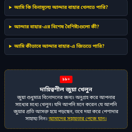
আমি কি বিনামূল্যে আন্দার বাহার খেলতে পারি?
আন্দার বাহার-এর বিশেষ বৈশিষ্ট্যগুলো কী?
আমি কীভাবে আন্দার বাহার-এ জিততে পারি?
১৮+
দায়িত্বশীল জুয়া খেলুন
জুয়া শুধুমাত্র বিনোদনের জন্য। অনুগ্রহ করে আপনার
সাধ্যের মধ্যে খেলুন। যদি আপনি মনে করেন যে আপনি
জুয়ার প্রতি আসক্ত হয়ে পড়ছেন, তবে দয়া করে পেশাদার
সাহায্য নিন।
আমাদের সহায়তার পেজে যান।