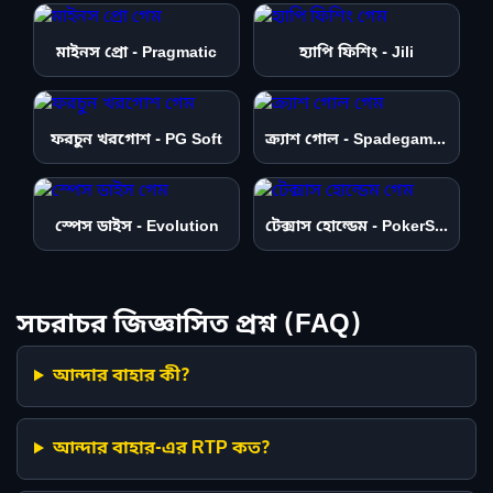
মাইনস প্রো - Pragmatic
হ্যাপি ফিশিং - Jili
ফরচুন খরগোশ - PG Soft
ক্র্যাশ গোল - Spadegaming
স্পেস ডাইস - Evolution
টেক্সাস হোল্ডেম - PokerStars
সচরাচর জিজ্ঞাসিত প্রশ্ন (FAQ)
আন্দার বাহার কী?
আন্দার বাহার-এর RTP কত?