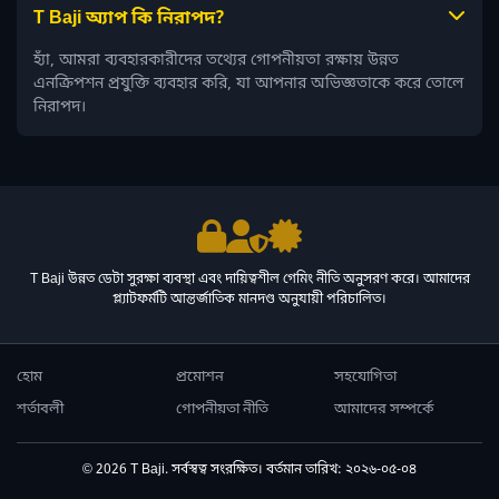
T Baji অ্যাপ কি নিরাপদ?
হ্যাঁ, আমরা ব্যবহারকারীদের তথ্যের গোপনীয়তা রক্ষায় উন্নত
এনক্রিপশন প্রযুক্তি ব্যবহার করি, যা আপনার অভিজ্ঞতাকে করে তোলে
নিরাপদ।
T Baji উন্নত ডেটা সুরক্ষা ব্যবস্থা এবং দায়িত্বশীল গেমিং নীতি অনুসরণ করে। আমাদের
প্ল্যাটফর্মটি আন্তর্জাতিক মানদণ্ড অনুযায়ী পরিচালিত।
হোম
প্রমোশন
সহযোগিতা
শর্তাবলী
গোপনীয়তা নীতি
আমাদের সম্পর্কে
© 2026 T Baji. সর্বস্বত্ব সংরক্ষিত। বর্তমান তারিখ: ২০২৬-০৫-০৪