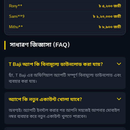
Rony**
৳ ৫,২০০ জয়ী
Sami**9
৳ ১,২০,০০০ জয়ী
Mithu**
৳ ৮,৯০০ জয়ী
সাধারণ জিজ্ঞাসা (FAQ)
T Baji অ্যাপ কি বিনামূল্যে ডাউনলোড করা যায়?
হ্যাঁ, T Baji এর অফিশিয়াল অ্যাপটি সম্পূর্ণ বিনামূল্যে ডাউনলোড এবং
ব্যবহার করা যায়।
অ্যাপে কি নতুন একাউন্ট খোলা যাবে?
অবশ্যই। অ্যাপটি ইনস্টল করার পর আপনি সহজেই আপনার মোবাইল
নম্বর ব্যবহার করে নতুন একাউন্ট খুলতে পারবেন।