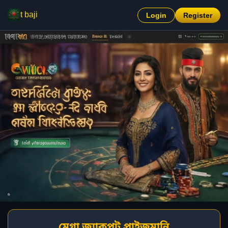
t baji
Login
Register
মেগা জ্যাকপট প্রাইজমানি