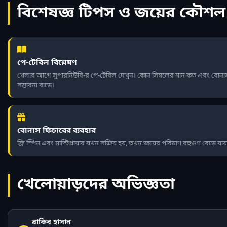
বিশেষজ্ঞ টিপস ও জয়ের কৌশল
পে-টেবিল বিশ্লেষণ
খেলার আগে সুপারনিউবি-র পে-টেবিল দেখুন। কোন সিম্বলের মান কত এবং বোনাস
সম্ভাবনা বাড়ে।
বোনাস ফিচারের ব্যবহার
ফ্রি স্পিন এবং মাল্টিপ্লায়ার যখন সক্রিয় হয়, তখন জয়ের পরিমাণ বহুগুণ বেড়ে য
খেলোয়াড়দের অভিজ্ঞতা
রাকিব হাসান