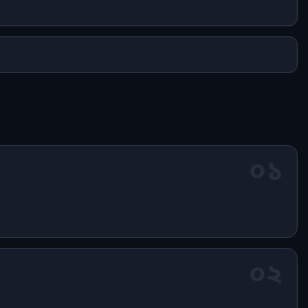
০১
০২