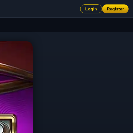
Login
Register