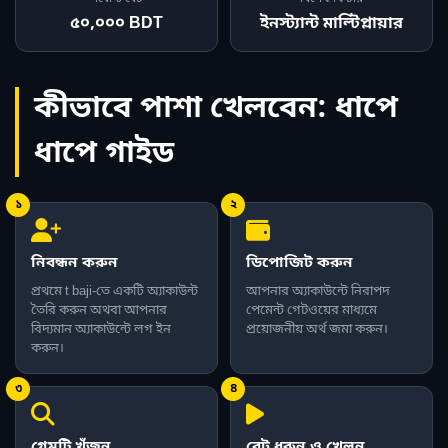
৫০,০০০ BDT
ইনস্ট্যান্ট মাল্টিপ্লায়ার
কীভাবে পাশা খেলবেন: ধাপে
ধাপে গাইড
১
২
নিবন্ধন করুন
ডিপোজিট করুন
প্রথমে t baji-তে একটি অ্যাকাউন্ট
আপনার অ্যাকাউন্টে নিরাপদ
তৈরি করুন অথবা আপনার
পেমেন্ট গেটওয়ের মাধ্যমে
বিদ্যমান অ্যাকাউন্টে লগ ইন
প্রয়োজনীয় অর্থ জমা করুন।
করুন।
৩
৪
গেমটি খুঁজুন
বেট ধরুন ও খেলুন