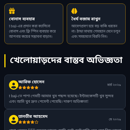
বোনাস ব্যবহার
ধৈর্য বজায় রাখুন
t baji-এর প্রদান করা ক্যাসিনো
আবেগপ্রবণ হয়ে বড় বাজি ধরবেন
বোনাস এবং ফ্রি স্পিন ব্যবহার করে
না। ঠান্ডা মাথায় গেমপ্ল্যান মেনে চলুন
আপনার জয়ের সম্ভাবনা বাড়ান।
এবং সময়মতো বিরতি নিন।
খেলোয়াড়দের বাস্তব অভিজ্ঞতা
আরিফ হোসেন
মার্চ ২০২৬
t baji-তে পাশা গেমটি আমার খুব পছন্দ হয়েছে। ইন্টারফেসটি খুব সুন্দর
এবং আমি খুব দ্রুত পেমেন্ট পেয়েছি। দারুণ অভিজ্ঞতা!
তানভীর আহমেদ
মে ২০২৬