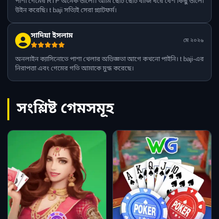
পাশা গেমের RTP অনেক ভালো। আমি ছোট ছোট বাজি ধরে বেশ কিছু ভালো
উইন করেছি। t baji সত্যিই সেরা প্ল্যাটফর্ম।
সাদিয়া ইসলাম
মে ২০২৬
অনলাইন ক্যাসিনোতে পাশা খেলার অভিজ্ঞতা আগে কখনো পাইনি। t baji-এর
নিরাপত্তা এবং গেমের গতি আমাকে মুগ্ধ করেছে।
সংশ্লিষ্ট গেমসমূহ