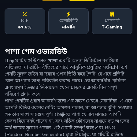
RTP
ভোলাটিলিটি
প্রদানকারী
৯৭.১%
মাঝারি
T-Gaming
পাশা গেম ওভারভিউ
t baji প্ল্যাটফর্মে উপলব্ধ
পাশা
একটি অনন্য ডিজিটাল ক্যাসিনো
অভিজ্ঞতা যা প্রাচীন ঐতিহ্যের সাথে আধুনিক প্রযুক্তির সংমিশ্রণ। এই
গেমটি মূলত ডাইস বা ছক্কার ওপর ভিত্তি করে তৈরি, যেখানে প্রতিটি
রোল আপনার ভাগ্য পরিবর্তন করতে পারে। এর আকর্ষণীয় গ্রাফিক্স
এবং মসৃণ ইউজার ইন্টারফেস খেলোয়াড়দের একটি বিলাসপূর্ণ
পরিবেশ প্রদান করে।
পাশা গেমটির প্রধান আকর্ষণ হলো এর সহজ গেমপ্লে মেকানিক্স। এখানে
আপনি বিভিন্ন ধরনের বেটিং অপশন পাবেন, যা আপনার ঝুঁকি নেওয়ার
ক্ষমতার সাথে সামঞ্জস্যপূর্ণ। t baji-তে পাশা খেলার মাধ্যমে আপনি
কেবল বিনোদনই পাবেন না, বরং সঠিক কৌশলের মাধ্যমে বড় অংকের
অর্থ জয়ের সুযোগ পাবেন। এই গেমটি সম্পূর্ণ স্বচ্ছ এবং RNG
(Random Number Generator) দ্বারা নিয়ন্ত্রিত, যা প্রতিটি রাউন্ডে