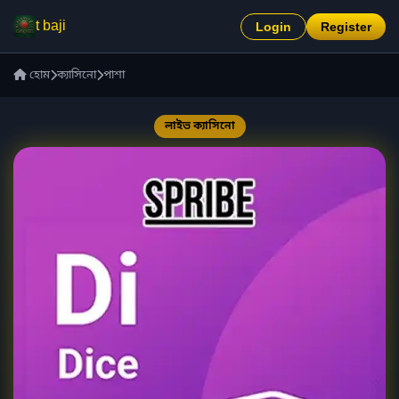
t baji
Login
Register
হোম
ক্যাসিনো
পাশা
লাইভ ক্যাসিনো